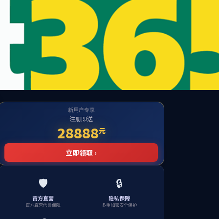
设为首页
|
主任信箱
|
联系我们
|
网站管理
BETVICTOR官网
首页
>
通知公告
v国际体育,BETVICTOR官网