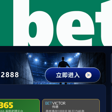
伟德国际(BETVICTOR)官方网站-Official Website
大学首页
|
务
生涯教育
就业研究
国际组织
支部建设
知公告
023年上半年广州市“阳光就业”高校毕业生系列招聘会（伟德b
专场）邀请函
发布日期： 2023-04-04
点击量：