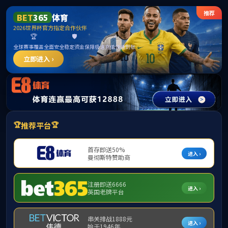
伟德国际(BETVICTO
首页
机构职能
就业服务
生涯教育
下载中心
工作动态-生涯教育
隐藏栏目
伟德bv国际体育选派教